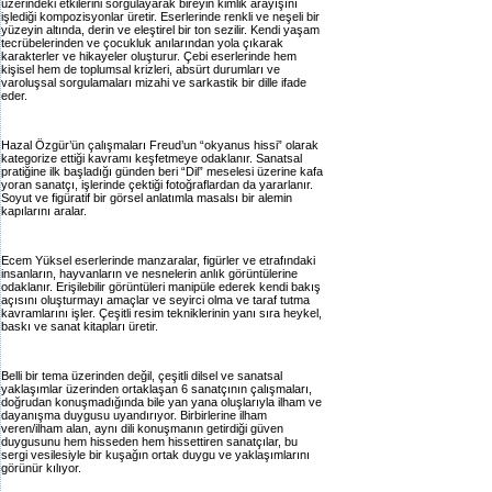
üzerindeki etkilerini sorgulayarak bireyin kimlik arayışını
işlediği kompozisyonlar üretir. Eserlerinde renkli ve neşeli bir
yüzeyin altında, derin ve eleştirel bir ton sezilir. Kendi yaşam
tecrübelerinden ve çocukluk anılarından yola çıkarak
karakterler ve hikayeler oluşturur. Çebi eserlerinde hem
kişisel hem de toplumsal krizleri, absürt durumları ve
varoluşsal sorgulamaları mizahi ve sarkastik bir dille ifade
eder.
Hazal Özgür’ün çalışmaları Freud’un “okyanus hissi” olarak
kategorize ettiği kavramı keşfetmeye odaklanır. Sanatsal
pratiğine ilk başladığı günden beri “Dil” meselesi üzerine kafa
yoran sanatçı, işlerinde çektiği fotoğraflardan da yararlanır.
Soyut ve figüratif bir görsel anlatımla masalsı bir alemin
kapılarını aralar.
Ecem Yüksel eserlerinde manzaralar, figürler ve etrafındaki
insanların, hayvanların ve nesnelerin anlık görüntülerine
odaklanır. Erişilebilir görüntüleri manipüle ederek kendi bakış
açısını oluşturmayı amaçlar ve seyirci olma ve taraf tutma
kavramlarını işler. Çeşitli resim tekniklerinin yanı sıra heykel,
baskı ve sanat kitapları üretir.
Belli bir tema üzerinden değil, çeşitli dilsel ve sanatsal
yaklaşımlar üzerinden ortaklaşan 6 sanatçının çalışmaları,
doğrudan konuşmadığında bile yan yana oluşlarıyla ilham ve
dayanışma duygusu uyandırıyor. Birbirlerine ilham
veren/ilham alan, aynı dili konuşmanın getirdiği güven
duygusunu hem hisseden hem hissettiren sanatçılar, bu
sergi vesilesiyle bir kuşağın ortak duygu ve yaklaşımlarını
görünür kılıyor.