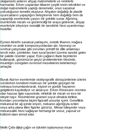
olağanüstü anlarını ahşap malzemelerle ve renklerle
harmanlar. Erken yaşlardan itibaren çeşitli resim teknikleri ve
doğal malzemelerle yaptığı denemeler, onun sanatsal
yolculuğunun temelini oluşturur. Ahşabın doğallığı ile plastik
oyuncakların yapaylığını birleştirerek hem doğallığı hem de
yapaylığı eserlerinde çarpıcı bir şekilde sunar. Ağırtmış,
eserlerinde mizahı ve gözlemciliği bir araya getirerek, ahşap
eserleriyle izleyiciye nostaljik bir tanıdıklık hissi uyandırmayı
hedefler.
Eymen Aktel'in sanatsal yaklaşımı, estetik ilhamını mağara
resimleri ve antik kompozisyonlardan alır, hiyerarşi ve
sınıfsal çatışmalar gibi sorunları primitif bir dille anlatmayı
tercih eder, çömlekler, ham tuval bezleri üzerine tanıdık gelen
bir paletle resimler yapar. Eski çağların ifade biçimlerini
kullanarak, günümüzün geçici problemlerinin ötesinde,
insanlığın süregelen evrensel meselelerini betimlemeyi
amaçlar.
Burak Ata’nın eserlerinde otobiyografik dönüşümlerinin izlerini
sürülürken kendisini mütevazı bir şekilde geçirgen bir
noktaya konumlandırarak, kişisel ve günlük hayatının
gelgitlerini kaydediyor ve aktarıyor. Erken Rönesans resmine
olan hassas ilgisi sayesinde, eklektik bir mizah ve ince bir
eleştiri taşır. Resimlerinin grameri soyut olmakla birlikte,
konuları yorumlama biçimi figüratif unsurlar içerir. Genellikle
mekansal bir ağ içinde eriyen, mekanın ağırlığıyla ezilen
veya arka plana itilen figürler görürüz. Mimari bileşenler veya
mekansallık hissi sağlayan herhangi bir unsur, yapısal ve
kültürel olanı temsil eder.
Melih Çebi dijital çağın ve tüketim toplumunun insan