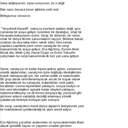
Sana değiniyorum, sana ısınıyorum, bu o değil
Bak nasıl, beyaza keser gibisine yedi renk
Birleşiyoruz sessizce.
“Yerçekimli Karanfil”, yalnızca eserlerin toplamı değil, aynı
zamanda bir araya gelişin, kesintisiz bir diyaloğun, ortak bir
hissiyatta buluşmanın ürünü. Sergi, bir dönemin, bir ruhun,
ortak bir dünya fikrinin yansımalarını taşıyor. Birbirine bakan,
uzaktan da olsa takip eden, takdir eden, kimi zaman
yapıtlara yapıtlarla yanıt veren sanatçılar bu sergi
kapsamında bir araya geliyor. Ece Ağırtmış, Eymen Aktel,
Burak Ata, Melih Çebi, Hazal Özgür ve Ecem Yüksel’in
çalışmaları bu sergi kapsamında ilk kez yan yana geliyor.
Sanat, sanatçıya ne kadar kişisel gelirse gelsin, zamanının
estetik algılarından, sanatçının içine doğduğu ideolojilerden
kopuk olamayacağı için, her zaman politik ve toplumsaldır.
Bir grup olarak tanımlanamayacak ancak bir kuşak olarak
ele alınabilecek bu sanatçılar, kullandıkları renk paleti,
tezatlıkları sunma biçimindeki yaklaşım, sosyal medya ve
tüm yeni teknolojilere aşinalık kadar eleştirel yaklaşım,
toplumsal bilinçdışı ve dil öncesi dünyaya ilgi, yüzeysel gibi
görünen anların sakladığı derinliği anlamaya yönelik
çabalarıyla birbiriyle konuşan işler sunuyor.
Bu sergi, sanatçıların kendi dünya algılarını birleştirerek yeni
bir kolektivitenin şekillendirdiği bir alanı temsil ediyor.
Ece Ağırtmış çocukluk anılarından ve oyuncaklarından ilham
alarak gündelik hayatı ve yaşamın sıradan görünen