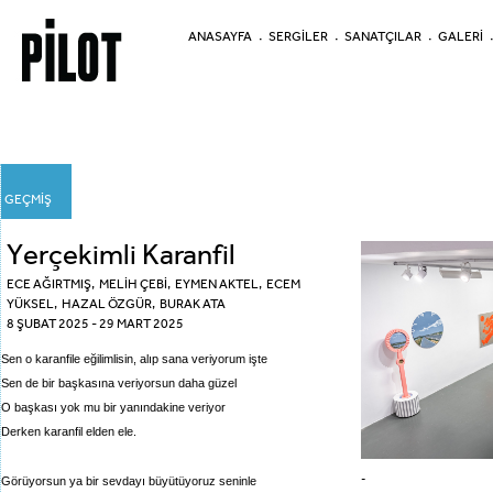
ANASAYFA
SERGİLER
SANATÇILAR
GALERİ
GEÇMİŞ
Yerçekimli Karanfil
ECE AĞIRTMIŞ
,
MELİH ÇEBİ
, EYMEN AKTEL, ECEM
YÜKSEL, HAZAL ÖZGÜR, BURAK ATA
8 ŞUBAT 2025 - 29 MART 2025
Sen o karanfile eğilimlisin, alıp sana veriyorum işte
Sen de bir başkasına veriyorsun daha güzel
O başkası yok mu bir yanındakine veriyor
Derken karanfil elden ele.
-
Görüyorsun ya bir sevdayı büyütüyoruz seninle