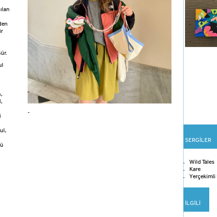
şılan
rden
ir
ür.
ul
,
,
-
i
ul,
SERGİLER
tü
Wild Tales
Kare
Yerçekimli 
İLGİLİ