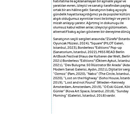
hatırlatma ile açıklanamayan bir aşinalık yaşar ve
yaratılan evren, izleyici ve sanatçı tarafından payla
ortak bir anı hâline gelir. Sanatçının bakış açısıyla
gündelik hayatta kaçırdığımız ya da popüler kültü
alışık olduğumuz ayrıntılar ironi ile birleşir ve yeni b
mizah anlayışı yaratır. Ağırtmış’ın dokunuşu ile
olumsuz kabul edilen anlar, izleyiciyi gülümseten,
alternatif bakış açıları gösteren bir deneyime dönüş
Sanatçının seçili sergileri arasında;''Zürafa'' (İstanb
Oyuncak Müzesi, 2024), ''Square'' (PILOT Galeri,
Istanbul, 2023), Borderless "Editions" Pop-up
(Sanatorium, Istanbul, 2022), MISS READ Berlin
ArtBook Festival (Haus der Kulteren der Welt, Berlin
2021) Borderless "Editions" (Öktem Aykut, İstanbul
2021), “Dev Buluşma: 50 İllüstrator Bir Arada” (Ada
Modern Sanat Galerisi, Aydın, 2021), Dijital bir serg
“Ozmoz” (Fam, 2020), ”Nabız” (The Circle, İstanbul,
2020), “Lost on the Highway” (Soho House, İstanb
2019), “Lost and not Found” (Wieden+Kennedy
Amsterdam, Amsterdam, 2019), “O Eski Güzel, Kö
Günler” (Kova Art Space, İstanbul, 2018), “Sunday
Morning” (Galerist, İstanbul, 2018) vardır.