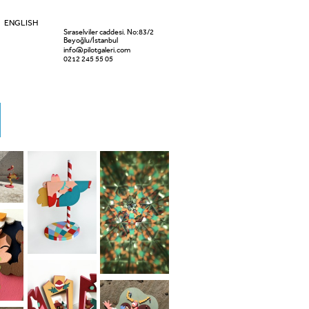
ENGLISH
Sıraselviler caddesi. No:83/2
Beyoğlu/İstanbul
info@pilotgaleri.com
0212 245 55 05