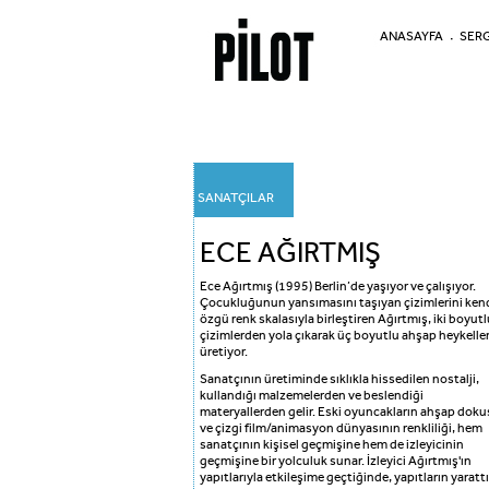
ANASAYFA
SERG
SANATÇILAR
ECE AĞIRTMIŞ
Ece Ağırtmış (1995) Berlin’de yaşıyor ve çalışıyor.
Çocukluğunun yansımasını taşıyan çizimlerini ken
özgü renk skalasıyla birleştiren Ağırtmış, iki boyutl
çizimlerden yola çıkarak üç boyutlu ahşap heykelle
üretiyor.
Sanatçının üretiminde sıklıkla hissedilen nostalji,
kullandığı malzemelerden ve beslendiği
materyallerden gelir. Eski oyuncakların ahşap dok
ve çizgi film/animasyon dünyasının renkliliği, hem
sanatçının kişisel geçmişine hem de izleyicinin
geçmişine bir yolculuk sunar. İzleyici Ağırtmış'ın
yapıtlarıyla etkileşime geçtiğinde, yapıtların yaratt