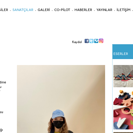
İLER
SANATÇILAR
GALERİ
CO-PİLOT
HABERLER
YAYINLAR
İLETİŞİM
Kaydol
ESERLER
dine
u
r
usu
ığı