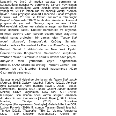
kapsamlı ve öncü bir medya sanatları sergisinin eş
küratörlüğünü üstlendi ve sergiyle eş zamanlı yayımlanan
kitabın da editörlüğünü yaptı. 2015’te ortak yapımcılığını
yaptığı ve SALT’ın İstanbul’da ev sahipliği yaptığı “Şamda
Kayısı” isimli projesiyle apaxart Franchise Sanat Programı
Ödülü’nü aldı. 2016’da ise Olafur Eliasson’un “Greenlight
Projesi”nin Viyana’da TBA 21 tarafından düzenlenen kamusal
programında yer aldı. Sanatçı, aynı kurumla birlikte
Polinezya’daki nükleer test sahalarını araştırmak üzerine bir
keşif gezisine katıldı.
Nükleer hareketlilik ve okyanus
bilimleri üzerine uzun süredir devam eden araştırma
odaklı sanat projesinin bir parçası olan “
Tepoto Sud
morph Moruroa”
, Singapur'daki Çağdaş Sanatlar
Merkezi'nde ve Fransa'daki Le Fresnoy Müzesi’nde, İsveç
Kraliyet Sanat Enstitüsünde ve New York Eyalet
Üniversitesi’nin Binghamton Galerisi’nde sergilendi.
“
Mutant Mekân” isimli uzun soluklu devam eden projesi
dünyanın farklı yerlerinde çeşitli bağlamlarda
üretildi. SAHA Studio’da ürettiği “Mutant Zaman” adlı
projesi ise 17. İstanbul Bienali kapsamında Müze
Gazhane'de sergilendi.
Sanatçının seçili kişisel sergileri arasında
Tepoto Sud morph
Moruroa
, BASE Gallery, İstanbul, Türkiye (2019);
Apricots
from Damascus Room
[Şam’da Kayısı], Dallas, Teksas
Üniversitesi, Teksas, ABD (2020);
Mutant Space
[Mutant
Mekân], SUNY Binghamton, New York, ABD (2020)
bulunuyor. Son dönem seçili karma sergileri arasında
da,
Apricots from Damascus
[Şam’da Kayısı], SALT Galata,
İstanbul, Türkiye (2015);
Unspoken
Dialogues
[Konuşulmamış Diyaloglar], Galeria Millenium BCP,
Lizbon, Portekiz (2016); 5. İstanbul Tasarım Bienali, İstanbul,
Türkiye (2016);
Tidalectics
, TBA 21, Viyana, Avusturya
(2017);
The Oceanic
[Okyanussal], Centre for