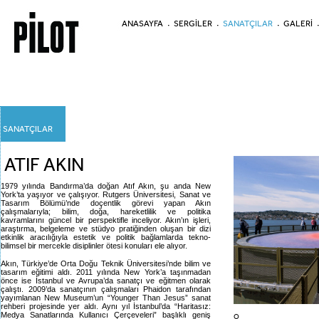
ANASAYFA
SERGİLER
SANATÇILAR
GALERİ
SANATÇILAR
ATIF AKIN
1979 yılında Bandırma’da doğan Atıf Akın, şu anda New
York’ta yaşıyor ve çalışıyor. Rutgers Üniversitesi, Sanat ve
Tasarım Bölümü’nde doçentlik görevi yapan Akın
çalışmalarıyla; bilim, doğa, hareketlilik ve politika
kavramlarını güncel bir perspektifle inceliyor. Akın’ın işleri,
araştırma, belgeleme ve stüdyo pratiğinden oluşan bir dizi
etkinlik aracılığıyla estetik ve politik bağlamlarda tekno-
bilimsel bir mercekle disiplinler ötesi konuları ele alıyor.
Akın, Türkiye’de Orta Doğu Teknik Üniversitesi’nde bilim ve
tasarım eğitimi aldı. 2011 yılında New York’a taşınmadan
önce ise İstanbul ve Avrupa’da sanatçı ve eğitmen olarak
çalıştı. 2009’da sanatçının çalışmaları Phaidon tarafından
yayımlanan New Museum’un “Younger Than Jesus” sanat
rehberi projesinde yer aldı. Aynı yıl İstanbul’da “Haritasız:
Medya Sanatlarında Kullanıcı Çerçeveleri” başlıklı geniş
O