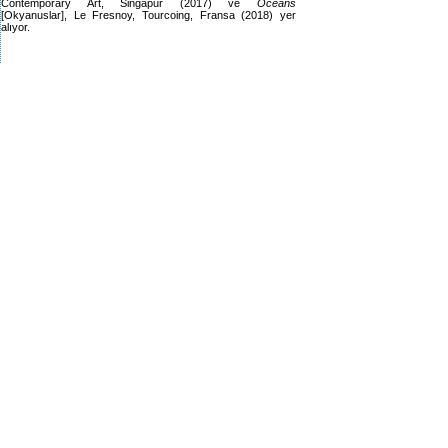
Contemporary Art, Singapur (2017) ve
Oceans
[Okyanuslar], Le Fresnoy, Tourcoing, Fransa (2018) yer
alıyor.