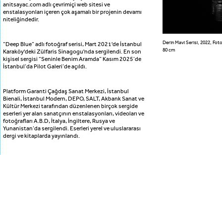
anitsayac.com adlı çevrimiçi web sitesi ve
enstalasyonları içeren çok aşamalı bir projenin devamı
niteliğindedir.
Derin Mavi Serisi, 2022, Foto
“Deep Blue” adlı fotoğraf serisi, Mart 2021'de İstanbul
80 cm
Karaköy'deki Zülfaris Sinagogu'nda sergilendi. En son
kişisel sergisi “Seninle Benim Aramda” Kasım 2025’de
İstanbul’da Pilot Galeri’de açıldı.
Platform Garanti Çağdaş Sanat Merkezi, İstanbul
Bienali, İstanbul Modern, DEPO, SALT, Akbank Sanat ve
Kültür Merkezi tarafından düzenlenen birçok sergide
eserleri yer alan sanatçının enstalasyonları, videoları ve
fotoğrafları A.B.D, İtalya, İngiltere, Rusya ve
Yunanistan’da sergilendi. Eserleri yerel ve uluslararası
dergi ve kitaplarda yayınlandı.