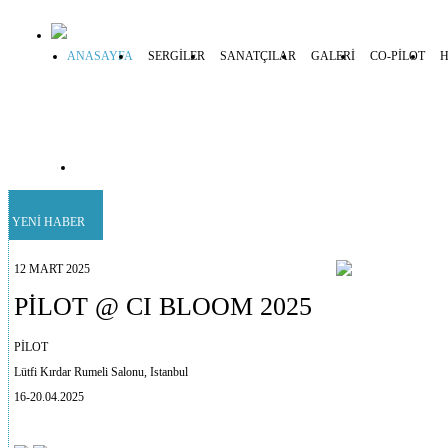
ANASAYFA
SERGİLER
SANATÇILAR
GALERİ
CO-PİLOT
H
YENİ HABER
12 MART 2025
PİLOT @ CI BLOOM 2025
PİLOT
Lütfi Kırdar Rumeli Salonu, Istanbul
16-20.04.2025