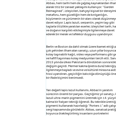
Abbas, hem tarihi hem de çağdaş kaynaklardan ilha
alarak titiz bir zanaat yaklaşımı kullanıyor. “Garden
Reimagined”, izleyicileri, bahçeyi kişisel bir deneyim
metaforu, hem güzelliğin hem de kırılganlığın,
büyümenin ve çürümenin bir alanı olarak düşünmey
davet ediyor. Lapis lazuli, serpantin, yeşim taşı gibi
taşlarla titizlikle yaratılan eserler, izleyicileri tarih, h
ve doğanın karşılıklı etkileşimiyle ilgilenmeye davet
ederek bir merak ve tefekkür duygusu uyandırıyor.
Berlin ve Boston da dahil olmak üzere ikamet ettiği 
çok şehirden ilham alan sanatçı, uzun yıllar boyunca
kolay taşınabilir kağıt, video veya performans gibi ge
ve hafif/taşınması kolay medyumları tercih etti. San
2015 yılında ülkesi Pakistan'a döndükten sonra kökl
değişim geçirdi. Mermer kakma (pietra dura) tekniğiy
ilgilenmeye başladı ve evine ve kültürel mirasına aid
hissi uyandıran, geçiciliğin kalıcılığa dönüştüğü ön
bir ifade biçimini benimsedi.
Yarı değerli lapis lazuli kullanımı, Abbas'ın yaratım
sürecinin önemli bir parçası. Geçtiğimiz yıl sanatçı, 
lazuli ultra-marin pigmentini üretmek için 14. yüzyı
kalma bir İtalyan tekniği öğrendi. Bu teknikle ürettiğ
pigmenti kullanarak hazırladığı “Porters 1” adlı çalı
sergi kapsamında görülebilir. Abbas, sanatsal pratiğ
boyunca ötekileştirilmiş insanların portrelerini