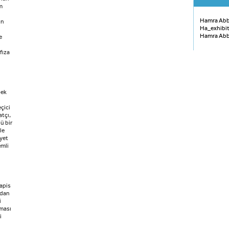
m
Hamra Ab
in
Ha_exhibi
Hamra Ab
e
afıza
pek
çici
atçı,
ü bir
le
iyet
emli
lapis
ldan
i
şması
i