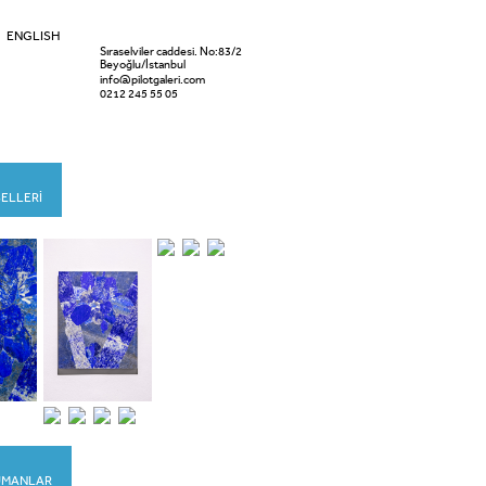
ENGLISH
Sıraselviler caddesi. No:83/2
Beyoğlu/İstanbul
info@pilotgaleri.com
0212 245 55 05
ELLERİ
KÜMANLAR