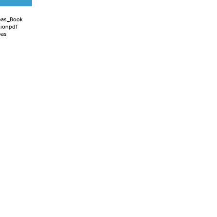
bas_Book
tionpdf
bas