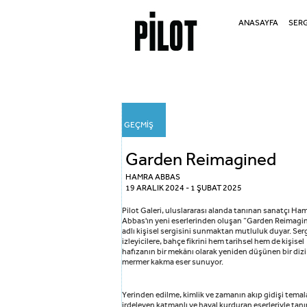
ANASAYFA
SERG
GEÇMİŞ
Garden Reimagined
HAMRA ABBAS
19 ARALIK 2024 - 1 ŞUBAT 2025
Pilot Galeri, uluslararası alanda tanınan sanatçı Ha
Abbas'ın yeni eserlerinden oluşan “Garden Reimagi
adlı kişisel sergisini sunmaktan mutluluk duyar. Serg
izleyicilere, bahçe fikrini hem tarihsel hem de kişisel
hafızanın bir mekânı olarak yeniden düşünen bir dizi
mermer kakma eser sunuyor.
Yerinden edilme, kimlik ve zamanın akıp gidişi temal
irdeleyen katmanlı ve hayal kurduran eserleriyle tan