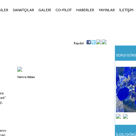
İLER
SANATÇILAR
GALERİ
CO-PİLOT
HABERLER
YAYINLAR
İLETİŞİM
Kaydol
SERGİ GÖRS
Hamra Abbas
mra
ned”
i,
arını
İLGİLİ DÖ
ınan